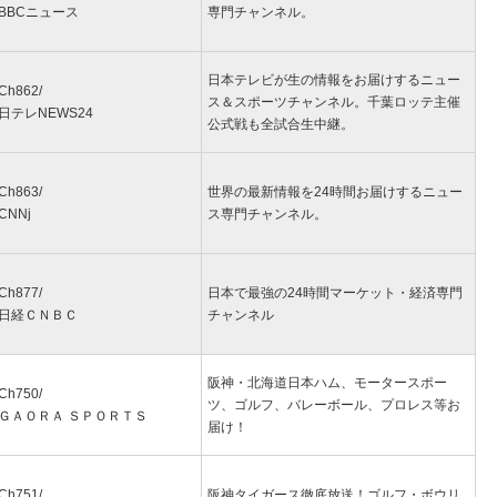
BBCニュース
専門チャンネル。
日本テレビが生の情報をお届けするニュー
Ch862/
ス＆スポーツチャンネル。千葉ロッテ主催
日テレNEWS24
公式戦も全試合生中継。
Ch863/
世界の最新情報を24時間お届けするニュー
CNNj
ス専門チャンネル。
Ch877/
日本で最強の24時間マーケット・経済専門
日経ＣＮＢＣ
チャンネル
阪神・北海道日本ハム、モータースポー
Ch750/
ツ、ゴルフ、バレーボール、プロレス等お
ＧＡＯＲＡ ＳＰＯＲＴＳ
届け！
Ch751/
阪神タイガース徹底放送！ゴルフ・ボウリ