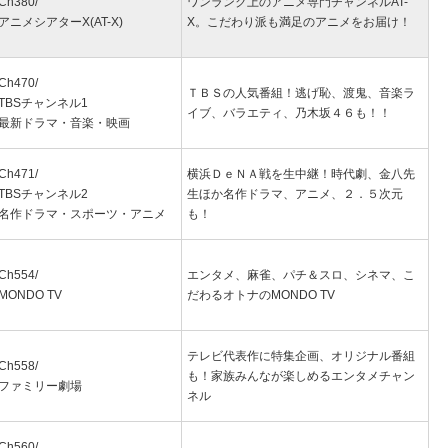
Ch380/
ワンランク上のアニメ専門チャンネルAT-
アニメシアターX(AT-X)
X。こだわり派も満足のアニメをお届け！
Ch470/
ＴＢＳの人気番組！逃げ恥、渡鬼、音楽ラ
TBSチャンネル1
イブ、バラエティ、乃木坂４６も！！
最新ドラマ・音楽・映画
Ch471/
横浜ＤｅＮＡ戦を生中継！時代劇、金八先
TBSチャンネル2
生ほか名作ドラマ、アニメ、２．５次元
名作ドラマ・スポーツ・アニメ
も！
Ch554/
エンタメ、麻雀、パチ＆スロ、シネマ、こ
MONDO TV
だわるオトナのMONDO TV
テレビ代表作に特集企画、オリジナル番組
Ch558/
も！家族みんなが楽しめるエンタメチャン
ファミリー劇場
ネル
Ch560/