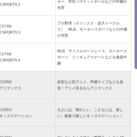
カー、学生バスケットボールなどの中継が
J SPORTS 2
充実
プロ野球（オリックス・楽天イーグル
Ch748/
ス）、MLB、モータースポーツなどの中継
J SPORTS 3
が充実
MLB、サイクルロードレース、モータース
Ch749/
ポーツ、フィギュアスケートなどを徹底中
J SPORTS 4
継
Ch350/
多彩な人気アニメ、声優ライブなどを放
アニマックス
送！アニメ見るならアニマックス
Ch351/
大人には、懐かしい。こどもには、新し
キッズステーション
い。家族で嬉しいキッズステーション！