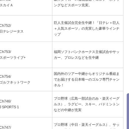
スカイＡ
ングなどスポーツ充実。
巨人主催試合完全生中継！「日テレ＋巨人
Ch752/
＋人気スポーツ」の充実した豪華ラインナ
日テレジータス
ップ
Ch753/
福岡ソフトバンクホークス主催試合やサッ
スポーツライブ+
カー、プロレスなどを生中継
国内外のツアー中継からオリジナル番組ま
Ch754/
でお届けする日本唯一のゴルフ専門チャン
ゴルフネットワーク
ネル！
プロ野球（広島一部試合のみ・楽天イーグ
Ch746/
ルス）、ラグビー、スキー、バドミントン
J SPORTS 1
などの中継が充実
プロ野球（中日・楽天イーグルス）、サッ
Ch747/