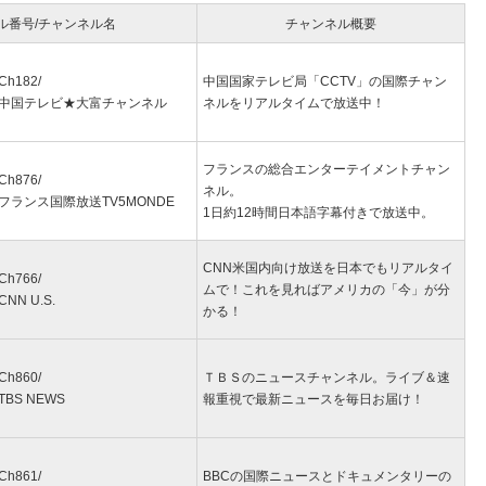
ル番号/チャンネル名
チャンネル概要
Ch182/
中国国家テレビ局「CCTV」の国際チャン
中国テレビ★大富チャンネル
ネルをリアルタイムで放送中！
フランスの総合エンターテイメントチャン
Ch876/
ネル。
フランス国際放送TV5MONDE
1日約12時間日本語字幕付きで放送中。
CNN米国内向け放送を日本でもリアルタイ
Ch766/
ムで！これを見ればアメリカの「今」が分
CNN U.S.
かる！
Ch860/
ＴＢＳのニュースチャンネル。ライブ＆速
TBS NEWS
報重視で最新ニュースを毎日お届け！
Ch861/
BBCの国際ニュースとドキュメンタリーの